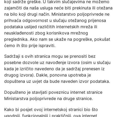
koji sadrže greške. U takvim slučajevima ne možemo
zajamčiti da naša usluga neće biti prekinuta ili otežana
na bilo koji drugi način. Ministarstvo poljoprivrede ne
prihvaća odgovornost u slučaju otežanog prijenosa
podataka uslijed različitih internetskih mreža ili
neusklađenosti zbog korisnikova mrežnog
preglednika. Ako nam se ukaže na pogreške, pokušat
ćemo ih što prije ispraviti.
Sadržaji s ovih stranica mogu se prenositi bez
posebne dozvole uz navođenje izvora (osim u slučaju
kada je izričito navedeno da je sadržaj prenesen iz
drugog izvora). Dakle, ponovna upotreba je
dopuštena uz uvjet da bude naveden izvor podataka.
Dopušteno je stavljati poveznicu internet stranice
Ministarstva poljoprivrede na druge stranice.
Kako bi posjet ovoj internetskoj stranici bio što
ugodniji, funkcionalniji i praktičniji, ova internet